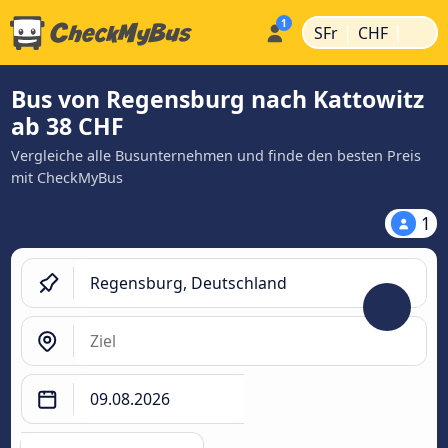
|
|
SFr
CHF
Bus von Regensburg nach Kattowitz
ab 38 CHF
Vergleiche alle Busunternehmen und finde den besten Preis
mit CheckMyBus
1