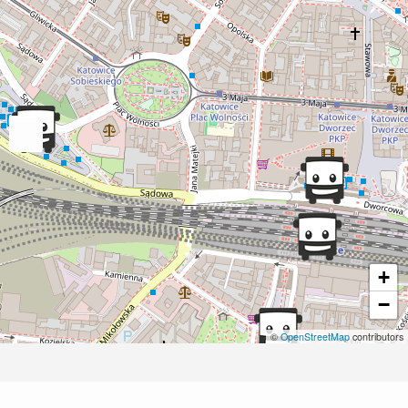
+
−
©
OpenStreetMap
contributors