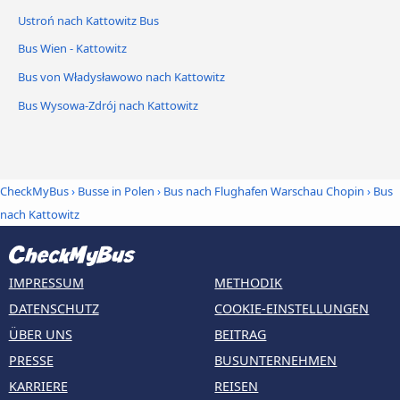
Ustroń nach Kattowitz Bus
Bus Wien - Kattowitz
Bus von Władysławowo nach Kattowitz
Bus Wysowa-Zdrój nach Kattowitz
CheckMyBus
›
Busse in Polen
›
Bus nach Flughafen Warschau Chopin
›
Bus
nach Kattowitz
IMPRESSUM
METHODIK
DATENSCHUTZ
COOKIE-EINSTELLUNGEN
ÜBER UNS
BEITRAG
PRESSE
BUSUNTERNEHMEN
KARRIERE
REISEN