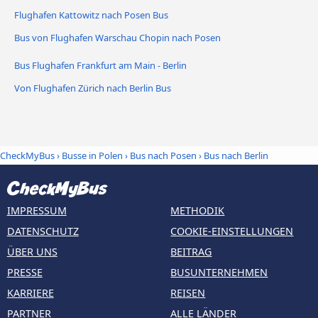
Flughafen Kattowitz nach Posen Bus
Bus von Flughafen Warschau Chopin nach Posen
Bus Flughafen Frankfurt am Main - Berlin
Von Flughafen Zürich nach Berlin Bus
CheckMyBus
›
Busse in Polen
›
Bus nach Posen
›
Bus nach Berlin
IMPRESSUM
METHODIK
DATENSCHUTZ
COOKIE-EINSTELLUNGEN
ÜBER UNS
BEITRAG
PRESSE
BUSUNTERNEHMEN
KARRIERE
REISEN
PARTNER
ALLE LÄNDER