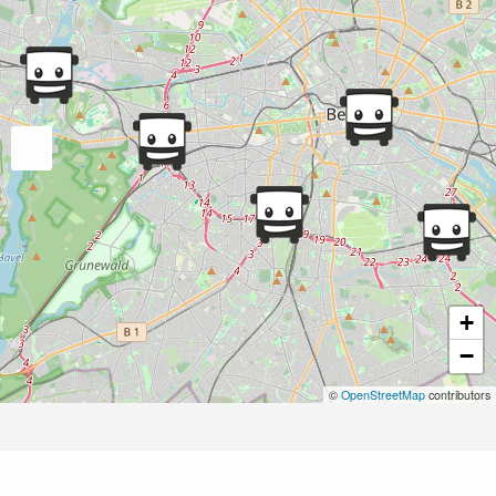
+
−
©
OpenStreetMap
contributors