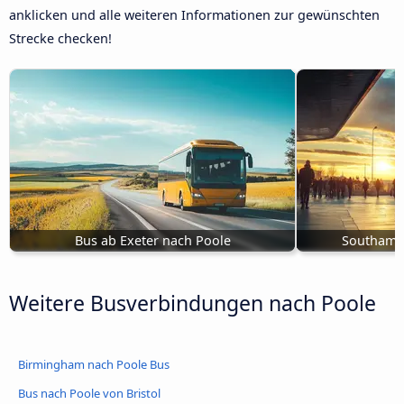
anklicken und alle weiteren Informationen zur gewünschten
Strecke checken!
Bus ab Exeter nach Poole
Southamp
Weitere Busverbindungen nach Poole
Birmingham nach Poole Bus
Bus nach Poole von Bristol