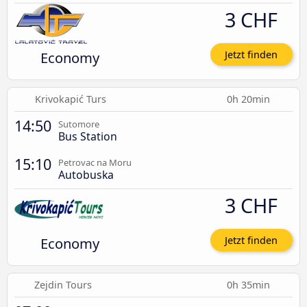
3 CHF
Economy
Jetzt finden
Krivokapić Turs
0h 20min
14:50
Sutomore
Bus Station
15:10
Petrovac na Moru
Autobuska
3 CHF
Economy
Jetzt finden
Zejdin Tours
0h 35min