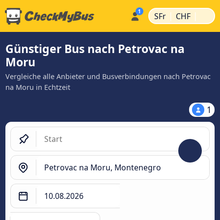
|
|
SFr
CHF
Günstiger Bus nach Petrovac na
Moru
Vergleiche alle Anbieter und Busverbindungen nach Petrovac
na Moru in Echtzeit
1