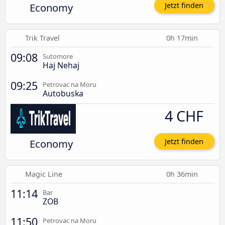
Economy
Jetzt finden
Trik Travel
0h 17min
09:08
Sutomore
Haj Nehaj
09:25
Petrovac na Moru
Autobuska
4 CHF
Economy
Jetzt finden
Magic Line
0h 36min
11:14
Bar
ZOB
11:50
Petrovac na Moru