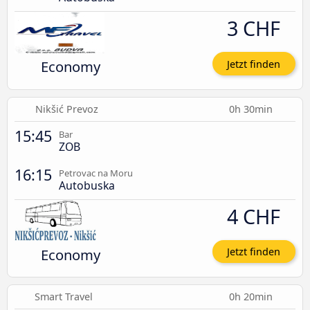
3 CHF
Economy
Jetzt finden
Nikšić Prevoz
0h 30min
15:45
Bar
ZOB
16:15
Petrovac na Moru
Autobuska
4 CHF
Economy
Jetzt finden
Smart Travel
0h 20min