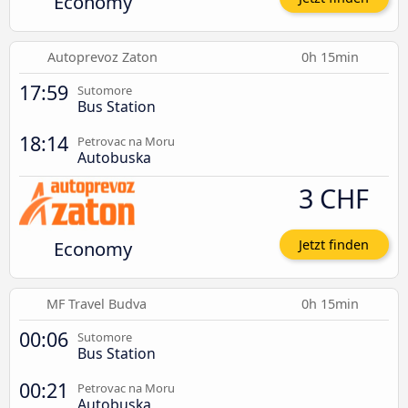
Economy
Autoprevoz Zaton
0h 15min
17:59
Sutomore
Bus Station
18:14
Petrovac na Moru
Autobuska
3 CHF
Economy
Jetzt finden
MF Travel Budva
0h 15min
00:06
Sutomore
Bus Station
00:21
Petrovac na Moru
Autobuska