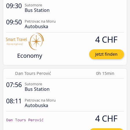
09:30
Sutomore
Bus Station
09:50
Petrovac na Moru
Autobuska
4 CHF
Economy
Jetzt finden
Dan Tours Perović
0h 15min
07:56
Sutomore
Bus Station
08:11
Petrovac na Moru
Autobuska
4 CHF