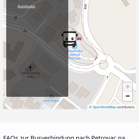
Autobuska
+
−
©
OpenStreetMap
contributors
FAQs zur Busverbindung nach Petrovac na