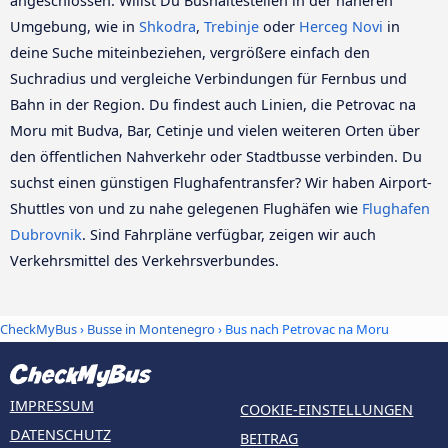
angeschlossen. Willst Du Bushaltestellen in der näheren
Umgebung, wie in
Shkodra
,
Trebinje
oder
Herceg Novi
in
deine Suche miteinbeziehen, vergrößere einfach den
Suchradius und vergleiche Verbindungen für Fernbus und
Bahn in der Region. Du findest auch Linien, die Petrovac na
Moru mit Budva, Bar, Cetinje und vielen weiteren Orten über
den öffentlichen Nahverkehr oder Stadtbusse verbinden. Du
suchst einen günstigen Flughafentransfer? Wir haben Airport-
Shuttles von und zu nahe gelegenen Flughäfen wie
Flughafen
Dubrovnik
. Sind Fahrpläne verfügbar, zeigen wir auch
Verkehrsmittel des Verkehrsverbundes.
CheckMyBus
›
Busse in Montenegro
› Bus nach Petrovac na Moru
IMPRESSUM
COOKIE-EINSTELLUNGEN
DATENSCHUTZ
BEITRAG