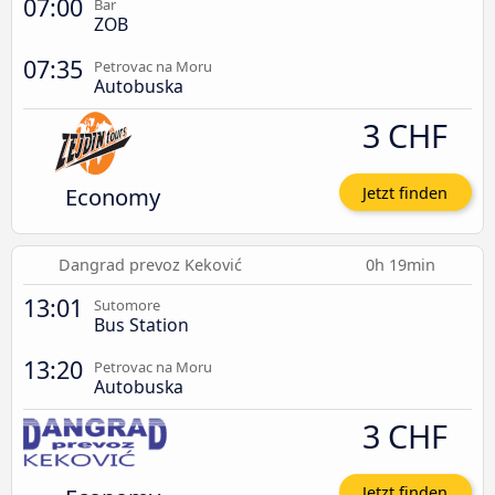
07:00
Bar
ZOB
07:35
Petrovac na Moru
Autobuska
3 CHF
Economy
Jetzt finden
Dangrad prevoz Keković
0h 19min
13:01
Sutomore
Bus Station
13:20
Petrovac na Moru
Autobuska
3 CHF
Jetzt finden