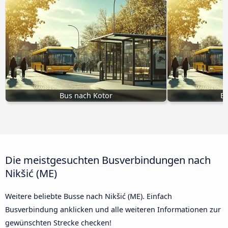
Bus nach Kotor
B
Die meistgesuchten Busverbindungen nach
Nikšić (ME)
Weitere beliebte Busse nach Nikšić (ME). Einfach
Busverbindung anklicken und alle weiteren Informationen zur
gewünschten Strecke checken!