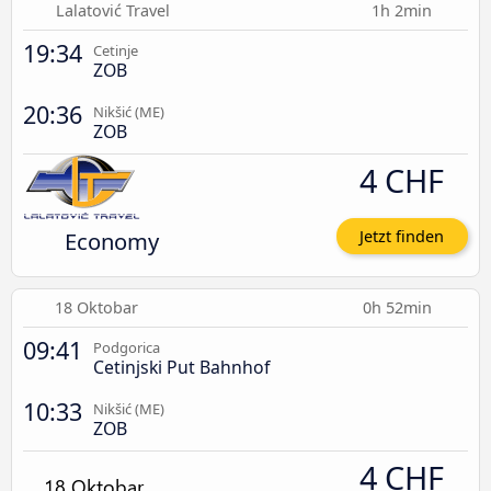
Lalatović Travel
1h 2min
19:34
Cetinje
ZOB
20:36
Nikšić (ME)
ZOB
4 CHF
Economy
Jetzt finden
18 Oktobar
0h 52min
09:41
Podgorica
Cetinjski Put Bahnhof
10:33
Nikšić (ME)
ZOB
4 CHF