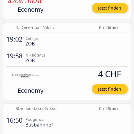
Economy
Jetzt finden
4. Decembar Nikšić
0h 56min
19:02
Cetinje
ZOB
19:58
Nikšić (ME)
ZOB
4 CHF
Economy
Jetzt finden
Stanišić d.o.o. Nikšić
0h 58min
16:50
Podgorica
Busbahnhof