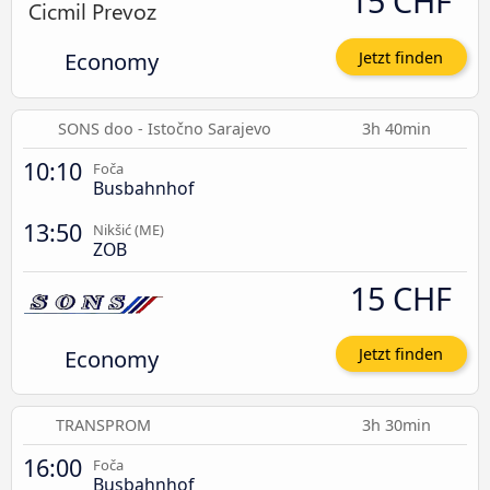
15 CHF
Economy
Jetzt finden
SONS doo - Istočno Sarajevo
3h 40min
10:10
Foča
Busbahnhof
13:50
Nikšić (ME)
ZOB
15 CHF
Economy
Jetzt finden
TRANSPROM
3h 30min
16:00
Foča
Busbahnhof