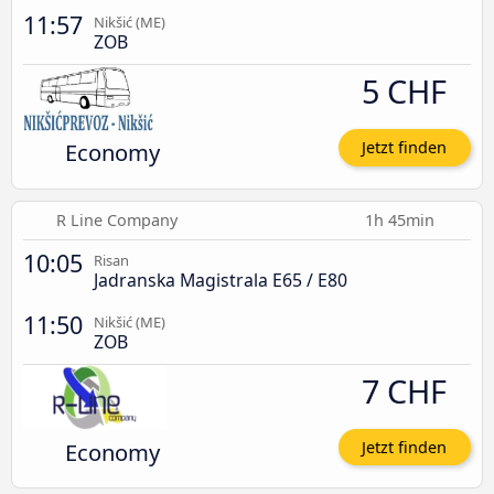
11:57
Nikšić (ME)
ZOB
5 CHF
Economy
Jetzt finden
R Line Company
1h 45min
10:05
Risan
Jadranska Magistrala E65 / E80
11:50
Nikšić (ME)
ZOB
7 CHF
Economy
Jetzt finden