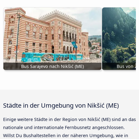
Bus Sarajevo nach Nikšić (ME)
Bus von Ža
Städte in der Umgebung von Nikšić (ME)
Einige weitere Städte in der Region von Nikšić (ME) sind an das
nationale und internationale Fernbusnetz angeschlossen.
Willst Du Bushaltestellen in der näheren Umgebung, wie in