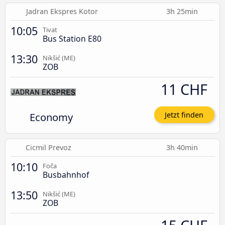
Jadran Ekspres Kotor
3h 25min
10:05
Tivat
Bus Station E80
13:30
Nikšić (ME)
ZOB
11 CHF
Economy
Jetzt finden
Cicmil Prevoz
3h 40min
10:10
Foča
Busbahnhof
13:50
Nikšić (ME)
ZOB