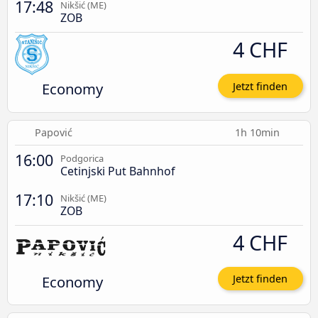
17:48
Nikšić (ME)
ZOB
4 CHF
Economy
Jetzt finden
Papović
1h 10min
16:00
Podgorica
Cetinjski Put Bahnhof
17:10
Nikšić (ME)
ZOB
4 CHF
Economy
Jetzt finden