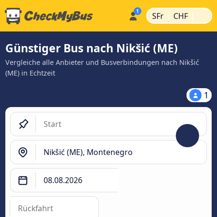
|
|
SFr
CHF
Günstiger Bus nach Nikšić (ME)
Vergleiche alle Anbieter und Busverbindungen nach Nikšić
(ME) in Echtzeit
1