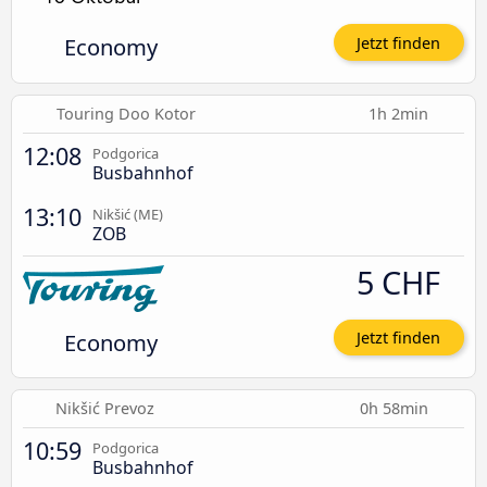
Economy
Jetzt finden
Touring Doo Kotor
1h 2min
12:08
Podgorica
Busbahnhof
13:10
Nikšić (ME)
ZOB
5 CHF
Economy
Jetzt finden
Nikšić Prevoz
0h 58min
10:59
Podgorica
Busbahnhof