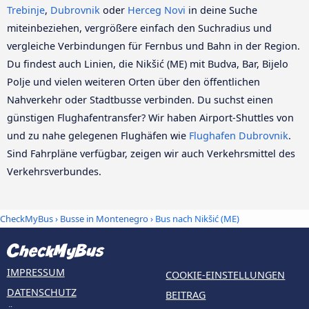
Trebinje
,
Dubrovnik
oder
Herceg Novi
in deine Suche
miteinbeziehen, vergrößere einfach den Suchradius und
vergleiche Verbindungen für Fernbus und Bahn in der Region.
Du findest auch Linien, die Nikšić (ME) mit Budva, Bar, Bijelo
Polje und vielen weiteren Orten über den öffentlichen
Nahverkehr oder Stadtbusse verbinden. Du suchst einen
günstigen Flughafentransfer? Wir haben Airport-Shuttles von
und zu nahe gelegenen Flughäfen wie
Flughafen Dubrovnik
.
Sind Fahrpläne verfügbar, zeigen wir auch Verkehrsmittel des
Verkehrsverbundes.
CheckMyBus
›
Busse in Montenegro
› Bus nach Nikšić (ME)
IMPRESSUM
COOKIE-EINSTELLUNGEN
DATENSCHUTZ
BEITRAG