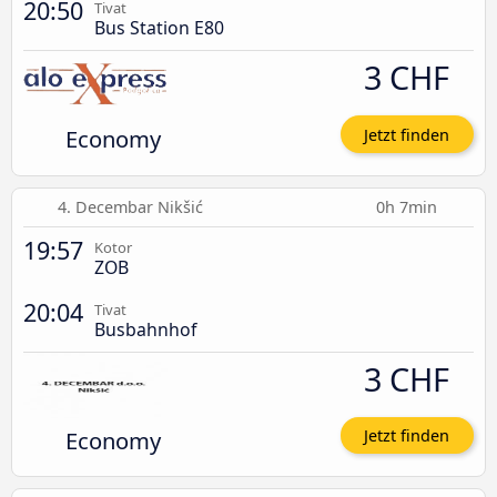
20:50
Tivat
Bus Station E80
3 CHF
Economy
Jetzt finden
4. Decembar Nikšić
0h 7min
19:57
Kotor
ZOB
20:04
Tivat
Busbahnhof
3 CHF
Economy
Jetzt finden