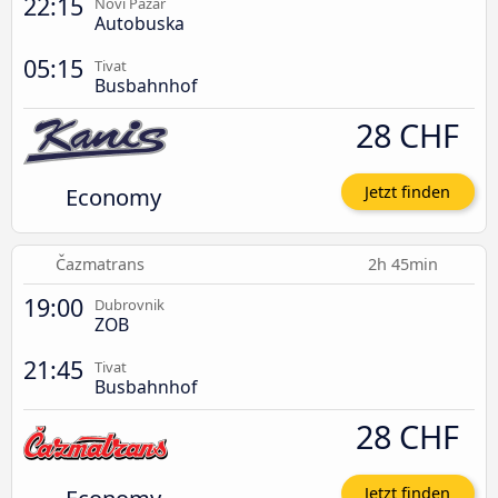
22:15
Novi Pazar
Autobuska
05:15
Tivat
Busbahnhof
28 CHF
Economy
Jetzt finden
Čazmatrans
2h 45min
19:00
Dubrovnik
ZOB
21:45
Tivat
Busbahnhof
28 CHF
Jetzt finden