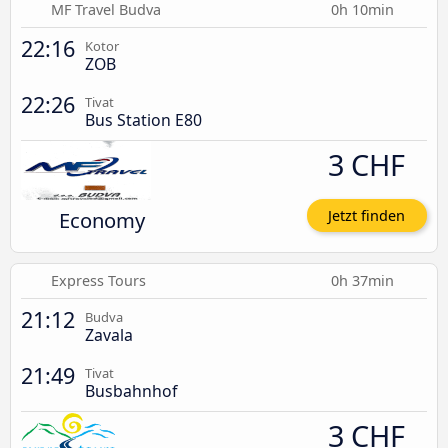
MF Travel Budva
0h 10min
22:16
Kotor
ZOB
22:26
Tivat
Bus Station E80
3 CHF
Economy
Jetzt finden
Express Tours
0h 37min
21:12
Budva
Zavala
21:49
Tivat
Busbahnhof
3 CHF