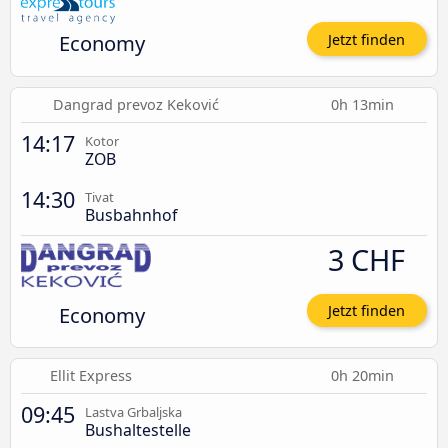
Economy
Jetzt finden
Dangrad prevoz Keković
0h 13min
14:17
Kotor
ZOB
14:30
Tivat
Busbahnhof
3 CHF
Economy
Jetzt finden
Ellit Express
0h 20min
09:45
Lastva Grbaljska
Bushaltestelle