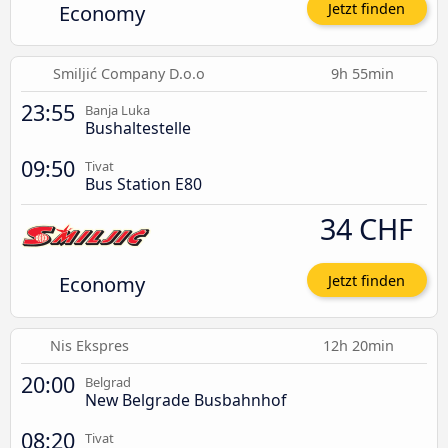
Economy
Jetzt finden
Smiljić Company D.o.o
9h 55min
23:55
Banja Luka
Bushaltestelle
09:50
Tivat
Bus Station E80
34 CHF
Economy
Jetzt finden
Nis Ekspres
12h 20min
20:00
Belgrad
New Belgrade Busbahnhof
08:20
Tivat