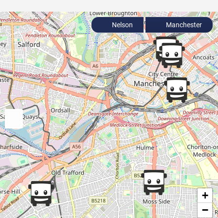
Nelson
Manchester
+
−