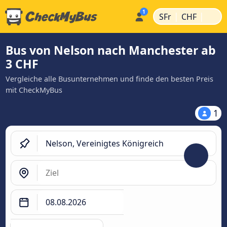
|
|
SFr
CHF
Bus von Nelson nach Manchester ab
3 CHF
Vergleiche alle Busunternehmen und finde den besten Preis
mit CheckMyBus
1