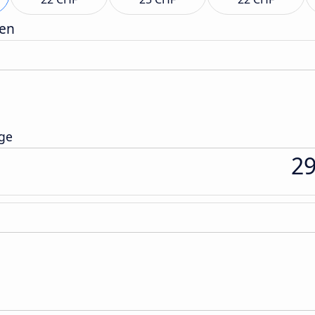
gen
nge
2