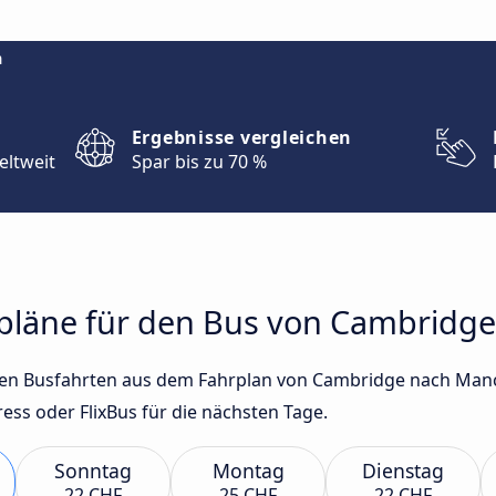
m
Ergebnisse vergleichen
eltweit
Spar bis zu 70 %
hrpläne für den Bus von Cambridg
gsten Busfahrten aus dem Fahrplan von Cambridge nach Man
ss oder FlixBus für die nächsten Tage.
Sonntag
Montag
Dienstag
22 CHF
25 CHF
22 CHF