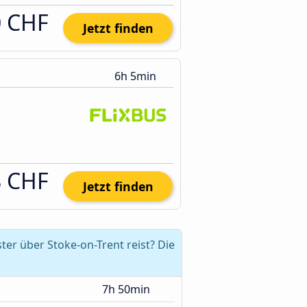
0 CHF
Jetzt finden
6h 5min
8 CHF
Jetzt finden
r über Stoke-on-Trent reist? Die
7h 50min