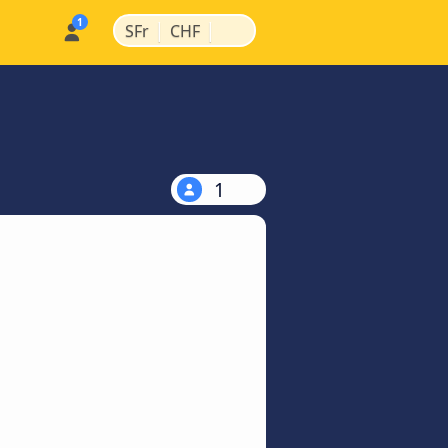
|
|
SFr
CHF
1