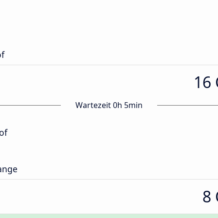
f
16
Wartezeit 0h 5min
of
hange
8