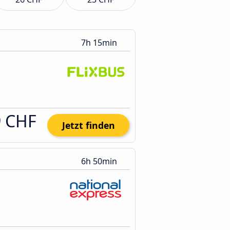
7h 15min
9 CHF
Jetzt finden
6h 50min