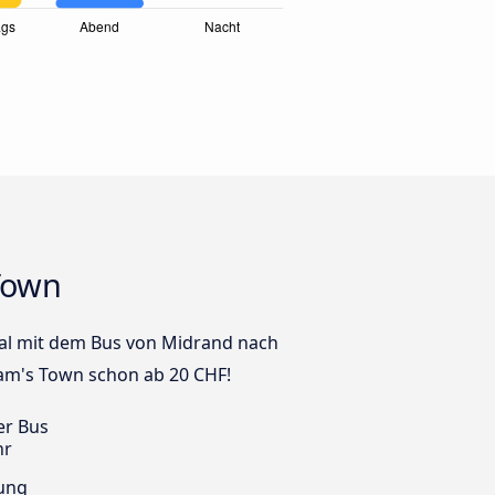
Town
 mal mit dem Bus von Midrand nach
iam's Town schon ab 20 CHF!
er Bus
hr
ung