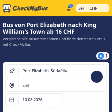
|
|
SFr
CHF
Bus von Port Elizabeth nach King
William's Town ab 16 CHF
Vergleiche alle Busunternehmen und finde den besten Preis
mit CheckMyBus
1