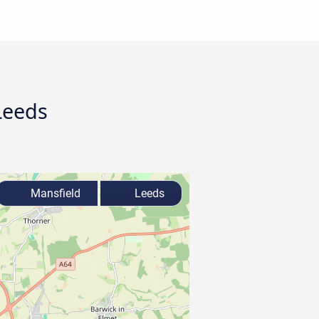
Leeds
Mansfield
Leeds