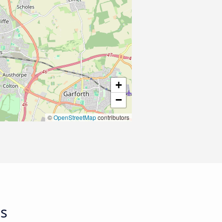
+
−
©
OpenStreetMap
contributors
ds