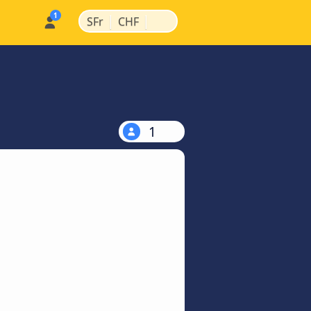
|
|
SFr
CHF
1