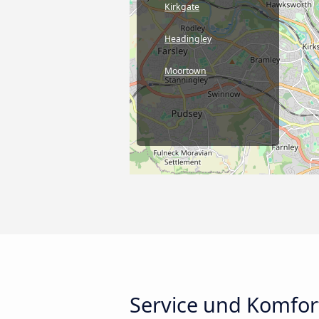
Kirkgate
Headingley
Moortown
Service und Komfor