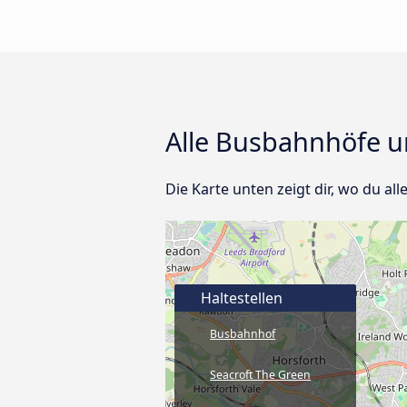
Alle Busbahnhöfe un
Die Karte unten zeigt dir, wo du all
Haltestellen
Busbahnhof
Seacroft The Green