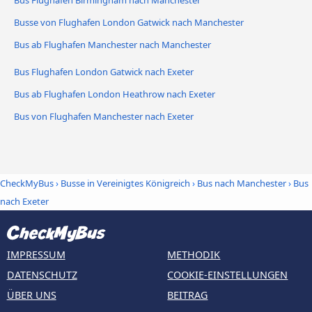
Bus Flughafen Birmingham nach Manchester
Busse von Flughafen London Gatwick nach Manchester
Bus ab Flughafen Manchester nach Manchester
Bus Flughafen London Gatwick nach Exeter
Bus ab Flughafen London Heathrow nach Exeter
Bus von Flughafen Manchester nach Exeter
CheckMyBus
›
Busse in Vereinigtes Königreich
›
Bus nach Manchester
›
Bus
nach Exeter
IMPRESSUM
METHODIK
DATENSCHUTZ
COOKIE-EINSTELLUNGEN
ÜBER UNS
BEITRAG