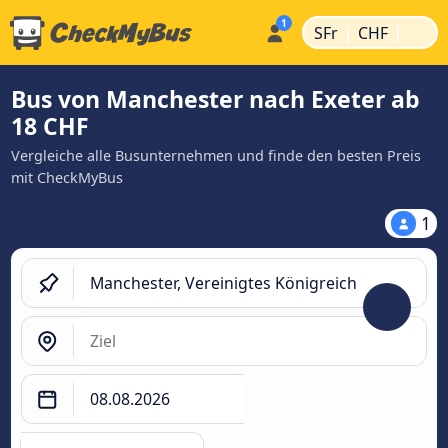
|
|
SFr
CHF
Bus von Manchester nach Exeter ab
18 CHF
Vergleiche alle Busunternehmen und finde den besten Preis
mit CheckMyBus
1