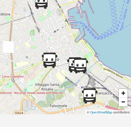
+
−
©
OpenStreetMap
contributors