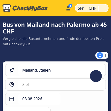
|
|
SFr
CHF
Bus von Mailand nach Palermo ab 45
CHF
Vergleiche alle Busunternehmen und finde den besten Preis
mit CheckMyBus
1