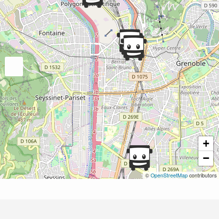
+
−
©
OpenStreetMap
contributors