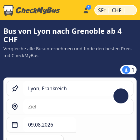
|
|
SFr
CHF
Bus von Lyon nach Grenoble ab 4
CHF
Vergleiche alle Busunternehmen und finde den besten Preis
mit CheckMyBus
1