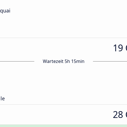
iquai
19
Wartezeit 5h 15min
lle
28