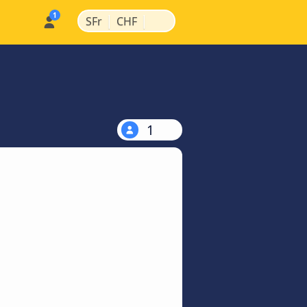
|
|
SFr
CHF
1