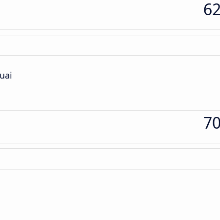
6
uai
7