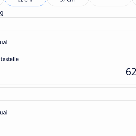
ag
uai
testelle
6
uai