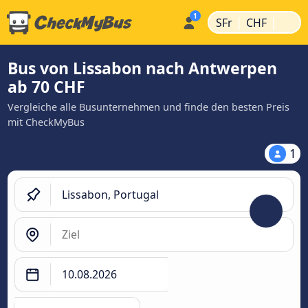
|
|
SFr
CHF
Bus von Lissabon nach Antwerpen
ab 70 CHF
Vergleiche alle Busunternehmen und finde den besten Preis
mit CheckMyBus
1