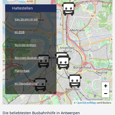
Haltestellen
Van Stralenstraat
en ZOB
Noorderdokken
Berchem Busbahnhof
Plantinkaai
en Hauptbahnhof
+
−
Süd
©
OpenStreetMap
contributors
Die beliebtesten Busbahnhöfe in Antwerpen