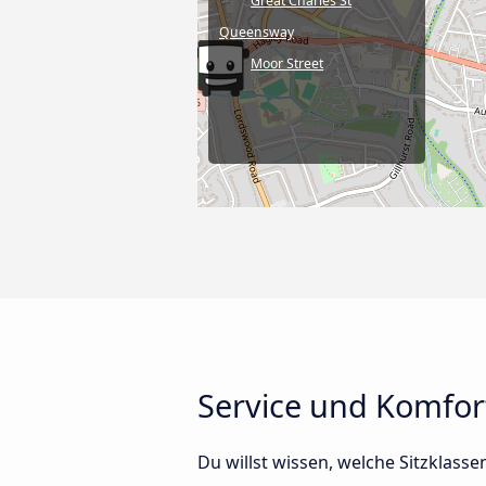
Great Charles St
Queensway
Moor Street
Service und Komfo
Du willst wissen, welche Sitzklas