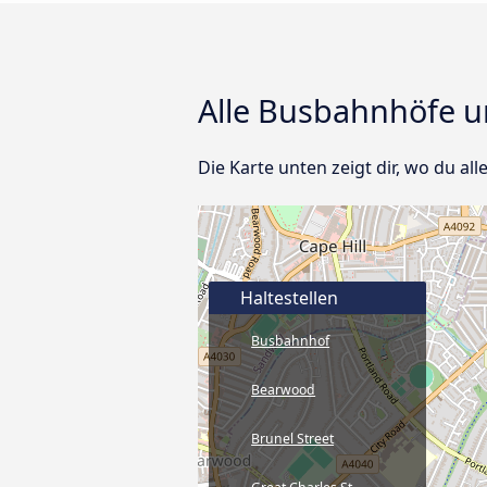
Alle Busbahnhöfe u
Die Karte unten zeigt dir, wo du a
Haltestellen
Busbahnhof
Bearwood
Brunel Street