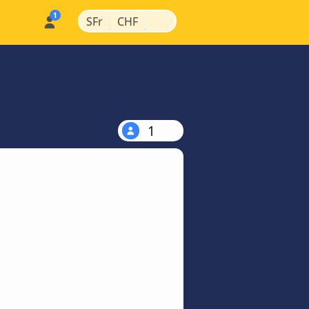
|
|
SFr
CHF
1