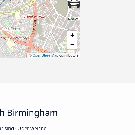
+
−
©
OpenStreetMap
contributors
ch Birmingham
ar sind? Oder welche