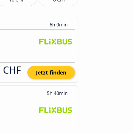
6h 0min
6 CHF
Jetzt finden
5h 40min