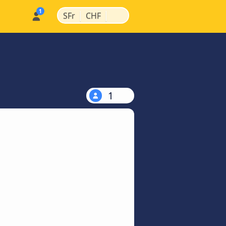
|
|
SFr
CHF
1