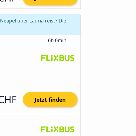
eapel über Lauria reist? Die
6h 0min
 CHF
Jetzt finden