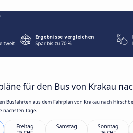
m
Ergebnisse vergleichen
eltweit
Spar bis zu 70 %
rpläne für den Bus von Krakau na
sten Busfahrten aus dem Fahrplan von Krakau nach Hirschb
e nächsten Tage.
Freitag
Samstag
Sonntag
23 CHF
26 CHF