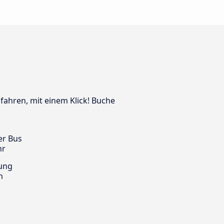
 fahren, mit einem Klick! Buche
er Bus
hr
ung
m