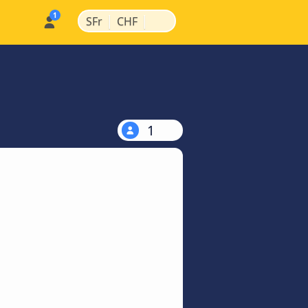
|
|
SFr
CHF
1