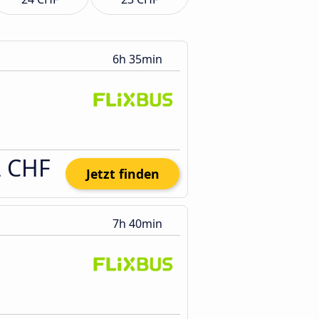
6h 35min
2 CHF
Jetzt finden
7h 40min