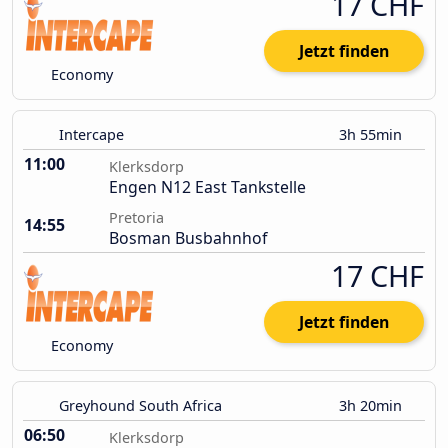
17 CHF
Jetzt finden
Economy
Intercape
3h 55min
11:00
Klerksdorp
Engen N12 East Tankstelle
Pretoria
14:55
Bosman Busbahnhof
17 CHF
Jetzt finden
Economy
Greyhound South Africa
3h 20min
06:50
Klerksdorp