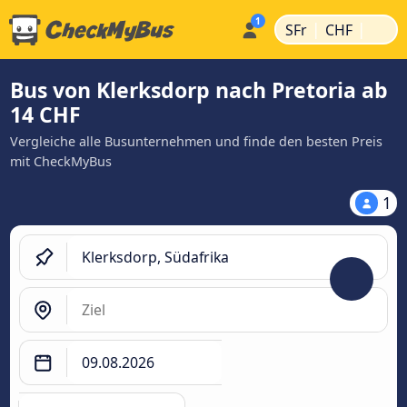
|
|
SFr
CHF
Bus von Klerksdorp nach Pretoria ab
14 CHF
Vergleiche alle Busunternehmen und finde den besten Preis
mit CheckMyBus
1