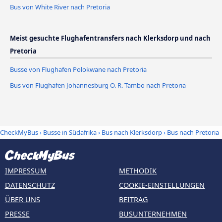
Bus von White River nach Pretoria
Meist gesuchte Flughafentransfers nach Klerksdorp und nach
Pretoria
Busse von Flughafen Polokwane nach Pretoria
Bus von Flughafen Johannesburg O. R. Tambo nach Pretoria
CheckMyBus
›
Busse in Südafrika
›
Bus nach Klerksdorp
›
Bus nach Pretoria
IMPRESSUM
METHODIK
DATENSCHUTZ
COOKIE-EINSTELLUNGEN
ÜBER UNS
BEITRAG
PRESSE
BUSUNTERNEHMEN