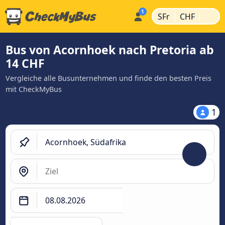
|
|
SFr
CHF
Bus von Acornhoek nach Pretoria ab
14 CHF
Vergleiche alle Busunternehmen und finde den besten Preis
mit CheckMyBus
1