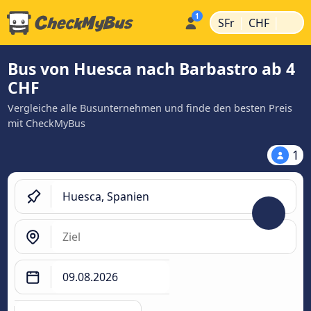
|
|
SFr
CHF
Bus von Huesca nach Barbastro ab 4
CHF
Vergleiche alle Busunternehmen und finde den besten Preis
mit CheckMyBus
1