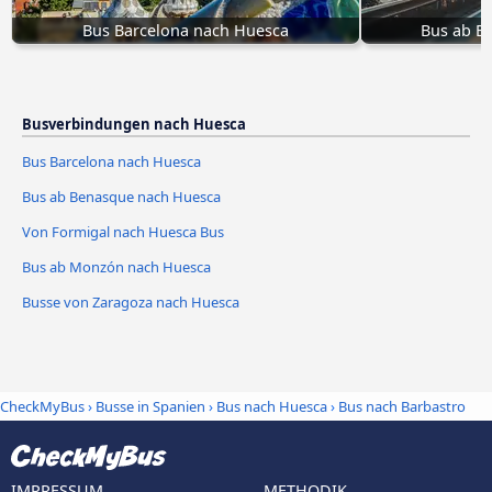
Bus Barcelona nach Huesca
Bus ab B
Busverbindungen nach Huesca
Bus Barcelona nach Huesca
Bus ab Benasque nach Huesca
Von Formigal nach Huesca Bus
Bus ab Monzón nach Huesca
Busse von Zaragoza nach Huesca
CheckMyBus
›
Busse in Spanien
›
Bus nach Huesca
›
Bus nach Barbastro
IMPRESSUM
METHODIK