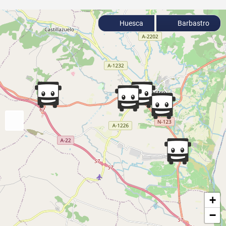
Huesca
Barbastro
+
−