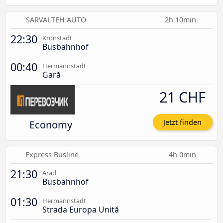
SARVALTEH AUTO
2h 10min
22:30
Kronstadt
Busbahnhof
00:40
Hermannstadt
Gară
21 CHF
Economy
Jetzt finden
Express Busline
4h 0min
21:30
Arad
Busbahnhof
01:30
Hermannstadt
Strada Europa Unită