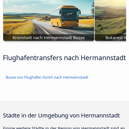
Kronstadt nach Hermannstadt Busse
Bukarest n
Flughafentransfers nach Hermannstadt
Busse von Flughafen Zürich nach Hermannstadt
Städte in der Umgebung von Hermannstadt
Einige weitere Städte in der Region von Hermannstadt sind an