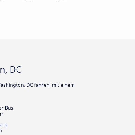
n, DC
Washington, DC fahren, mit einem
er Bus
hr
ung
m