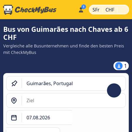
|
|
SFr
CHF
Bus von Guimarães nach Chaves ab 6
CHF
Vergleiche alle Busunternehmen und finde den besten Preis
mit CheckMyBus
1