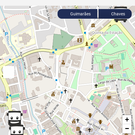
Guimarães
Chaves
+
−