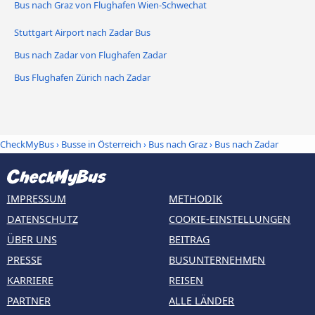
Bus nach Graz von Flughafen Wien-Schwechat
Stuttgart Airport nach Zadar Bus
Bus nach Zadar von Flughafen Zadar
Bus Flughafen Zürich nach Zadar
CheckMyBus
›
Busse in Österreich
›
Bus nach Graz
›
Bus nach Zadar
IMPRESSUM
METHODIK
DATENSCHUTZ
COOKIE-EINSTELLUNGEN
ÜBER UNS
BEITRAG
PRESSE
BUSUNTERNEHMEN
KARRIERE
REISEN
PARTNER
ALLE LÄNDER