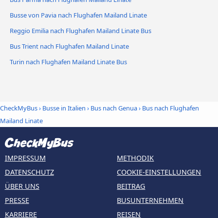
Busse von Pavia nach Flughafen Mailand Linate
Reggio Emilia nach Flughafen Mailand Linate Bus
Bus Trient nach Flughafen Mailand Linate
Turin nach Flughafen Mailand Linate Bus
CheckMyBus
›
Busse in Italien
›
Bus nach Genua
›
Bus nach Flughafen
Mailand Linate
IMPRESSUM
METHODIK
DATENSCHUTZ
COOKIE-EINSTELLUNGEN
ÜBER UNS
BEITRAG
PRESSE
BUSUNTERNEHMEN
KARRIERE
REISEN