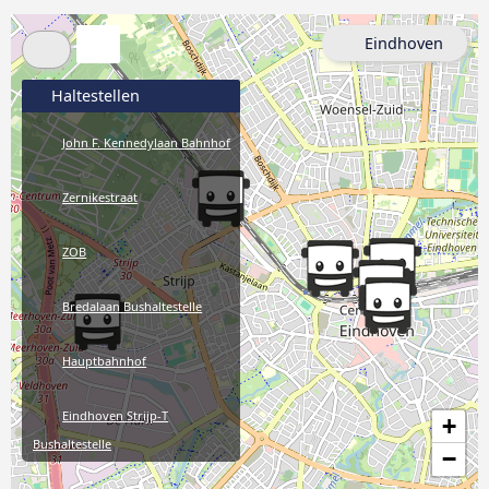
Eindhoven
Haltestellen
John F. Kennedylaan Bahnhof
Zernikestraat
ZOB
Bredalaan Bushaltestelle
Hauptbahnhof
Eindhoven Strijp-T
+
Bushaltestelle
−