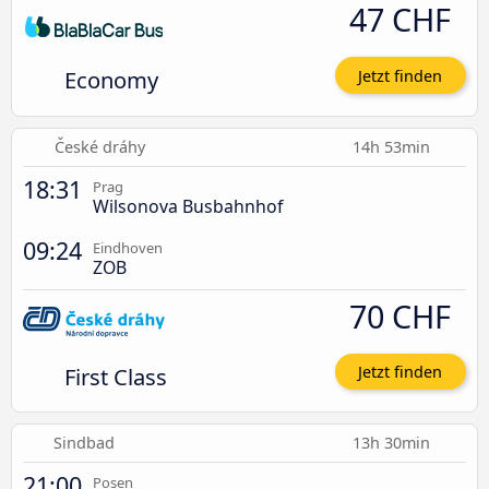
47 CHF
Economy
Jetzt finden
České dráhy
14h 53min
18:31
Prag
Wilsonova Busbahnhof
09:24
Eindhoven
ZOB
70 CHF
First Class
Jetzt finden
Sindbad
13h 30min
21:00
Posen