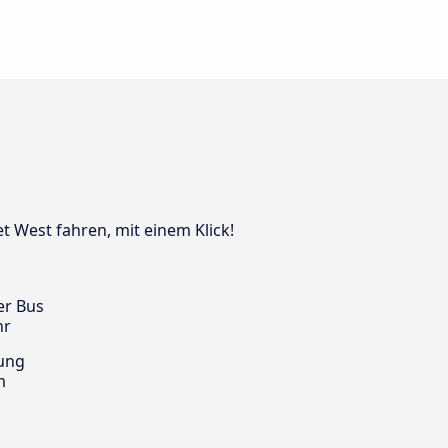
t West fahren, mit einem Klick!
er Bus
hr
ung
m