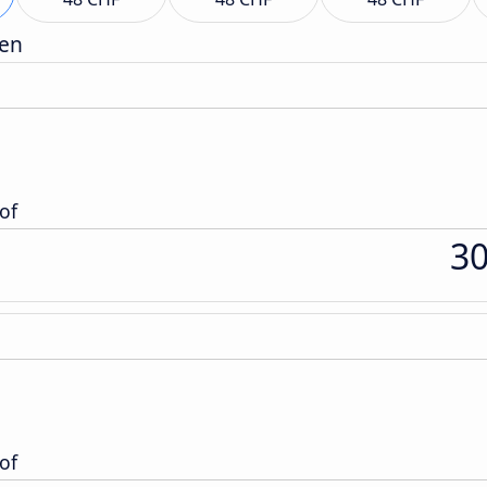
gen
of
3
of