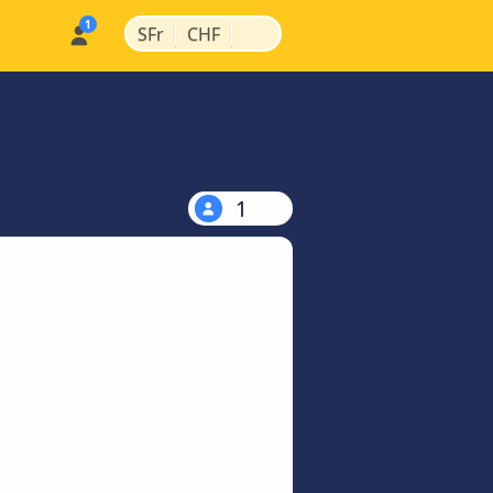
|
|
SFr
CHF
1