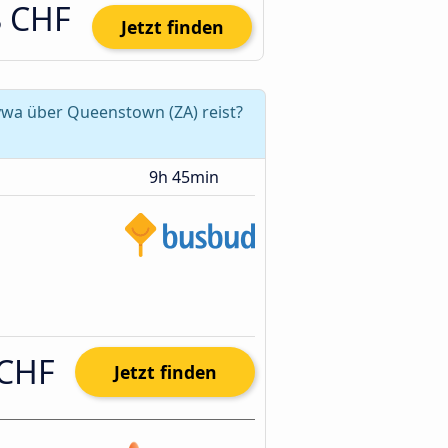
8 CHF
Jetzt finden
wa über Queenstown (ZA) reist?
9h 45min
 CHF
Jetzt finden