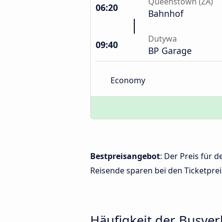
Queenstown (ZA)
06:20
Bahnhof
Dutywa
09:40
BP Garage
Economy
Bestpreisangebot
: Der Preis für
Reisende sparen bei den Ticketprei
Häufigkeit der Busve