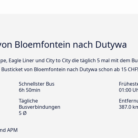
von Bloemfontein nach Dutywa
ape, Eagle Liner und City to City die täglich 5 mal mit dem
in Busticket von Bloemfontein nach Dutywa schon ab 15 CHF
Schnellster Bus
Frühest
6h 50min
01:00 U
Tägliche
Entfern
Busverbindungen
387.0 k
5 Ø
 und APM