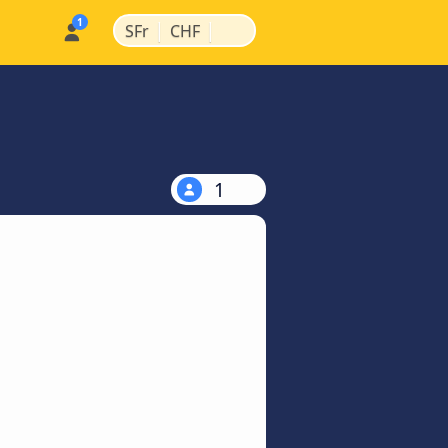
|
|
SFr
CHF
1