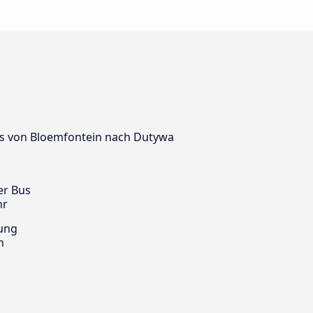
 Bus von Bloemfontein nach Dutywa
!
er Bus
hr
ung
m