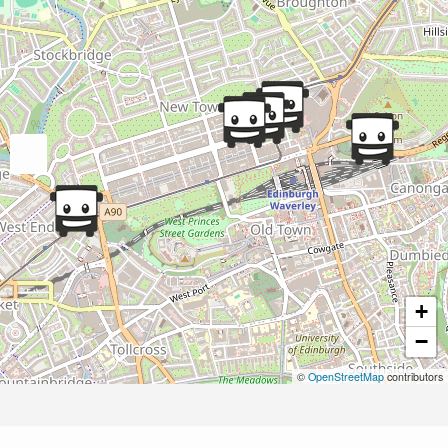
+
−
©
OpenStreetMap
contributors