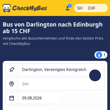
|
|
SFr
CHF
Bus von Darlington nach Edinburgh
ab 15 CHF
Vergleiche alle Busunternehmen und finde den besten Preis
mit CheckMyBus
1