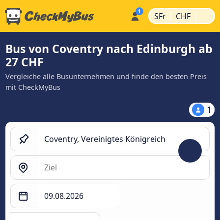
|
|
SFr
CHF
Bus von Coventry nach Edinburgh ab
27 CHF
Vergleiche alle Busunternehmen und finde den besten Preis
mit CheckMyBus
1