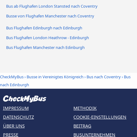
Bus ab Flughafen London Stansted nach Coventry
Busse von Flughafen Manchester nach Coventry
Bus Flughafen Edinburgh nach Edinburgh
Bus Flughafen London Heathrow - Edinburgh
Bus Flughafen Manchester nach Edinburgh
CheckMyBus
›
Busse in Vereinigtes Königreich
›
Bus nach Coventry
›
Bus
nach Edinburgh
IMPRESSUM
METHODIK
DATENSCHUTZ
COOKIE-EINSTELLUNGEN
ÜBER UNS
BEITRAG
PRESSE
BUSUNTERNEHMEN