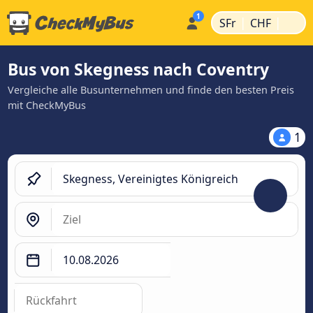
|
|
SFr
CHF
Bus von Skegness nach Coventry
Vergleiche alle Busunternehmen und finde den besten Preis
mit CheckMyBus
1