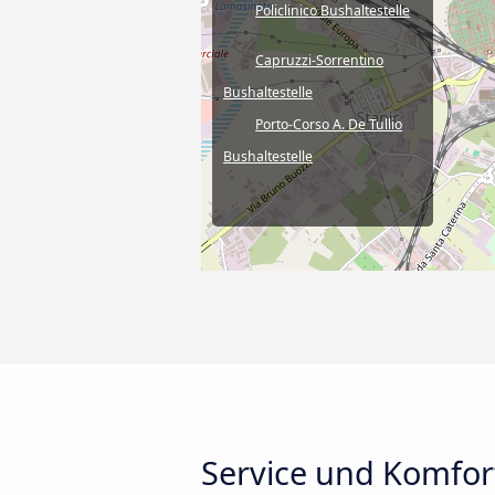
Policlinico Bushaltestelle
Capruzzi-Sorrentino
Bushaltestelle
Porto-Corso A. De Tullio
Bushaltestelle
Service und Komfort