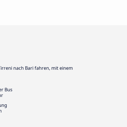
Tirreni nach Bari fahren, mit einem
er Bus
hr
ung
m