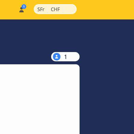
|
|
SFr
CHF
1