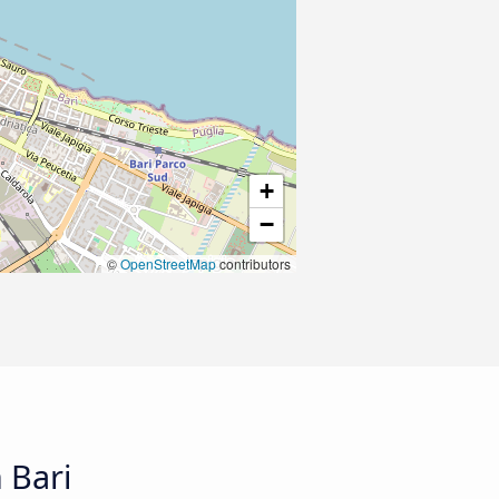
+
−
©
OpenStreetMap
contributors
 Bari