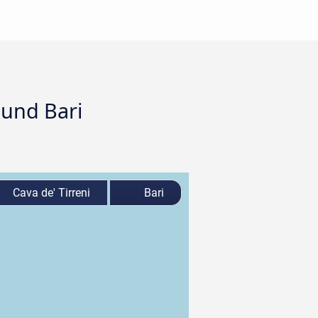
 und Bari
Cava de' Tirreni
Bari