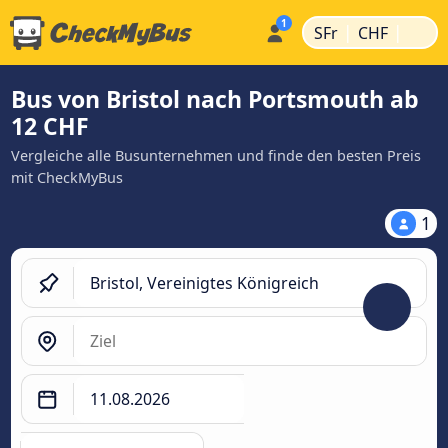
|
|
SFr
CHF
Bus von Bristol nach Portsmouth ab
12 CHF
Vergleiche alle Busunternehmen und finde den besten Preis
mit CheckMyBus
1