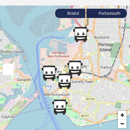
Bristol
Portsmouth
+
−