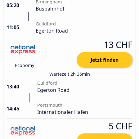
Birmingham
05:20
Busbahnhof
Guildford
11:05
Egerton Road
13 CHF
Jetzt finden
Economy
Wartezeit 2h 35min
Guildford
13:40
Egerton Road
Portsmouth
14:45
Internationaler Hafen
5 CHF