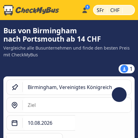
|
|
SFr
CHF
Bus von Birmingham
nach Portsmouth ab 14 CHF
Vergleiche alle Busunternehmen und finde den besten Preis
mit CheckMyBus
1