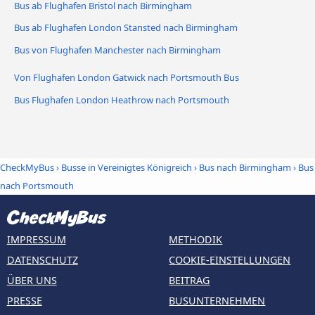
Bus ab Flughafen Bristol nach Birmingham
Bus ab Flughafen London Stansted nach Birmingham
Bus von Flughafen Manchester nach Birmingham
Von Flughafen London Gatwick nach Portsmouth Bus
Bus Flughafen London Heathrow nach Portsmouth
CheckMyBus
›
Busse in Vereinigtes Königreich
›
Bus nach Birmingham
›
Bus
nach Portsmouth
IMPRESSUM
METHODIK
DATENSCHUTZ
COOKIE-EINSTELLUNGEN
ÜBER UNS
BEITRAG
PRESSE
BUSUNTERNEHMEN