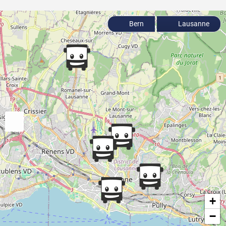
Bern
Lausanne
+
−