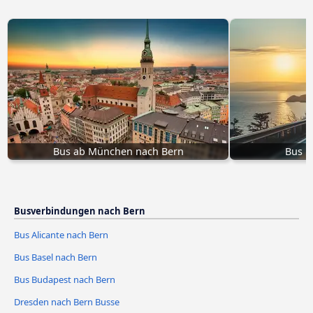
Bus ab München nach Bern
Bus R
Busverbindungen nach Bern
Bus Alicante nach Bern
Bus Basel nach Bern
Bus Budapest nach Bern
Dresden nach Bern Busse