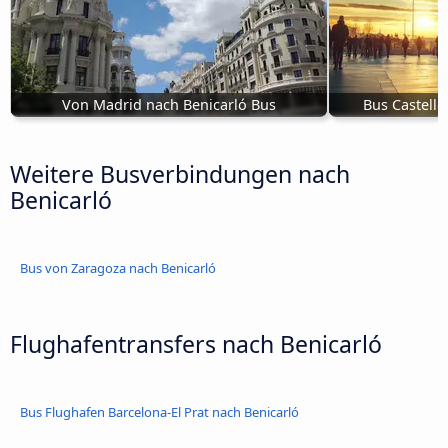
Von Madrid nach Benicarló Bus
Bus Castelló
Weitere Busverbindungen nach
Benicarló
Bus von Zaragoza nach Benicarló
Flughafentransfers nach Benicarló
Bus Flughafen Barcelona-El Prat nach Benicarló