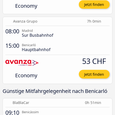
Economy
Jetzt finden
Avanza Grupo
7h 0min
08:00
Madrid
Sur Busbahnhof
15:00
Benicarló
Hauptbahnhof
53 CHF
Economy
Jetzt finden
Günstige Mitfahrgelegenheit nach Benicarló
BlaBlaCar
0h 51min
09:10
Benicàssim