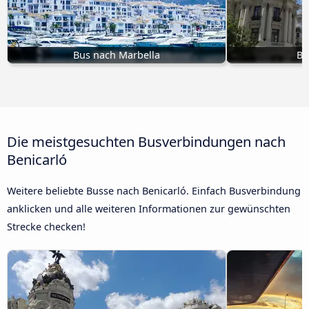
Bus nach Marbella
Bu
Die meistgesuchten Busverbindungen nach
Benicarló
Weitere beliebte Busse nach Benicarló. Einfach Busverbindung
anklicken und alle weiteren Informationen zur gewünschten
Strecke checken!