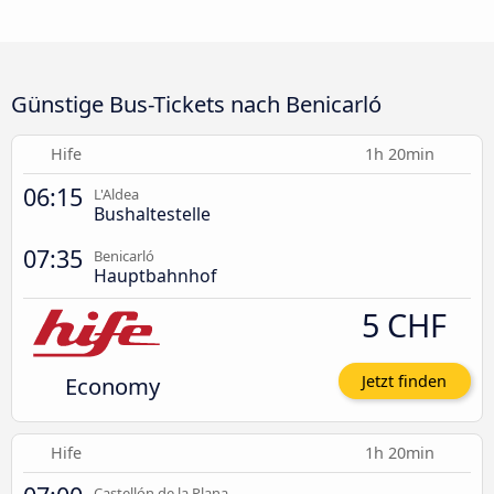
Günstige Bus-Tickets nach Benicarló
Hife
1h 20min
06:15
L'Aldea
Bushaltestelle
07:35
Benicarló
Hauptbahnhof
5 CHF
Economy
Jetzt finden
Hife
1h 20min
Castellón de la Plana