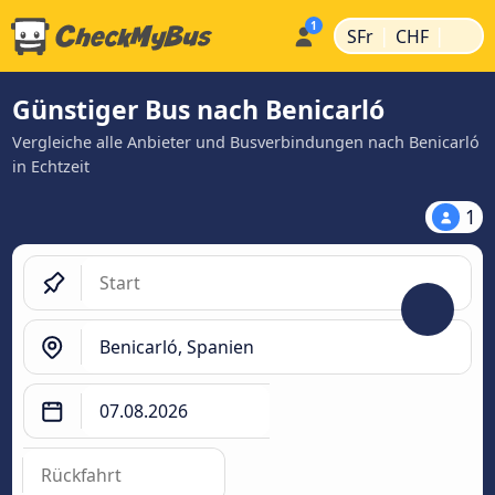
|
|
SFr
CHF
Günstiger Bus nach Benicarló
Vergleiche alle Anbieter und Busverbindungen nach Benicarló
in Echtzeit
1