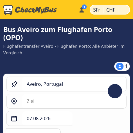
|
|
SFr
CHF
Bus Aveiro zum Flughafen Porto
(OPO)
Flughafentransfer Aveiro - Flughafen Porto: Alle Anbieter im
Vergleich
1