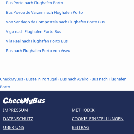
Bus Porto nach Flughafen Porto
Bus Póvoa de Varzim nach Flughafen Porto
Von Santiago de Compostela nach Flughafen Porto Bus
Vigo nach Flughafen Porto Bus
Vila Real nach Flughafen Porto Bus
Bus nach Flughafen Porto von Viseu
CheckMyBus
›
Busse in Portugal
›
Bus nach Aveiro
›
Bus nach Flughafen
Porto
IMPRESSUM
METHODIK
DATENSCHUTZ
COOKIE-EINSTELLUNGEN
ÜBER UNS
BEITRAG