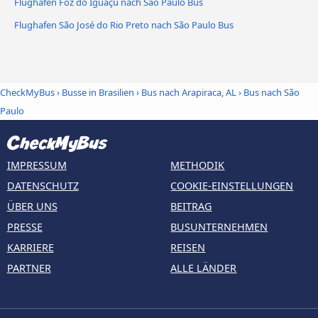
Flughafen Foz do Iguaçu nach São Paulo Bus
Flughafen São José do Rio Preto nach São Paulo Bus
CheckMyBus
›
Busse in Brasilien
›
Bus nach Arapiraca, AL
›
Bus nach São
Paulo
IMPRESSUM
METHODIK
DATENSCHUTZ
COOKIE-EINSTELLUNGEN
ÜBER UNS
BEITRAG
PRESSE
BUSUNTERNEHMEN
KARRIERE
REISEN
PARTNER
ALLE LÄNDER