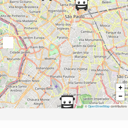
+
−
©
OpenStreetMap
contributors