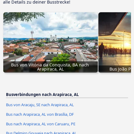
alle Details zu deiner Busstrecke!
Bus von Vitória da Conquista, BA nach 
Arapiraca, AL
Bus João Pe
Busverbindungen nach Arapiraca, AL
Bus von Aracaju, SE nach Arapiraca, AL
Bus nach Arapiraca, AL von Brasília, DF
Bus nach Arapiraca, AL von Caruaru, PE
Bus Delmiro Gouveia nach Arapiraca, AL