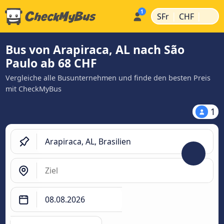
|
|
SFr
CHF
Bus von Arapiraca, AL nach São
Paulo ab 68 CHF
Vergleiche alle Busunternehmen und finde den besten Preis
mit CheckMyBus
1