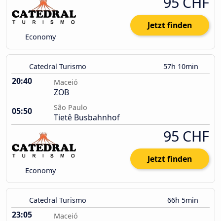
95 CHF
Jetzt finden
Economy
Catedral Turismo
57h 10min
20:40
Maceió
ZOB
São Paulo
05:50
Tietê Busbahnhof
95 CHF
Jetzt finden
Economy
Catedral Turismo
66h 5min
23:05
Maceió