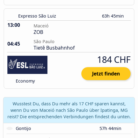
Expresso São Luiz
63h 45min
13:00
Maceió
ZOB
São Paulo
04:45
Tietê Busbahnhof
184 CHF
Jetzt finden
Economy
Wusstest Du, dass Du mehr als 17 CHF sparen kannst,
wenn Du von Maceió nach São Paulo über Ipatinga, MG
reist? Die entsprechenden Verbindungen findest du unten.
Gontijo
57h 44min