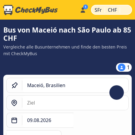
|
|
SFr
CHF
Bus von Maceió nach São Paulo ab 85
CHF
Vergleiche alle Busunternehmen und finde den besten Preis
mit CheckMyBus
1