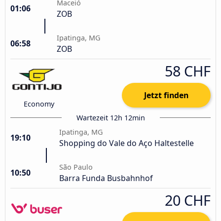
Maceió
01:06
ZOB
Ipatinga, MG
06:58
ZOB
58 CHF
Jetzt finden
Economy
Wartezeit 12h 12min
Ipatinga, MG
19:10
Shopping do Vale do Aço Haltestelle
São Paulo
10:50
Barra Funda Busbahnhof
20 CHF