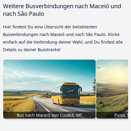
Weitere Busverbindungen nach Maceió und
nach São Paulo
Hier findest Du eine Übersicht der beliebtesten
Busverbindungen nach Maceió und nach São Paulo. Klicke
einfach auf die Verbindung deiner Wahl, und Du findest alle
Details zu deiner Busstrecke!
Bus nach Maceió von Cuiabá, MT
Picos, P