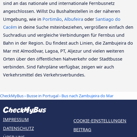
sind an das nationale und internationale Fernbusnetz
angeschlossen. Willst Du Bushaltestellen in der näheren
Umgebung, wie in
Portimão
,
Albufeira
oder
Santiago do
Cacém
in deine Suche miteinbeziehen, vergrößere einfach den
Suchradius und vergleiche Verbindungen für Fernbus und
Bahn in der Region. Du findest auch Linien, die Zambujeira do
Mar mit Almodôvar, Lagoa, PT, Aljezur und vielen weiteren
Orten über den öffentlichen Nahverkehr oder Stadtbusse
verbinden. Sind Fahrpläne verfügbar, zeigen wir auch
Verkehrsmittel des Verkehrsverbundes.
CheckMyBus
›
Busse in Portugal
› Bus nach Zambujeira do Mar
IMPRESSUM
COOKIE-EINSTELLUNGEN
DATENSCHUTZ
BEITRAG