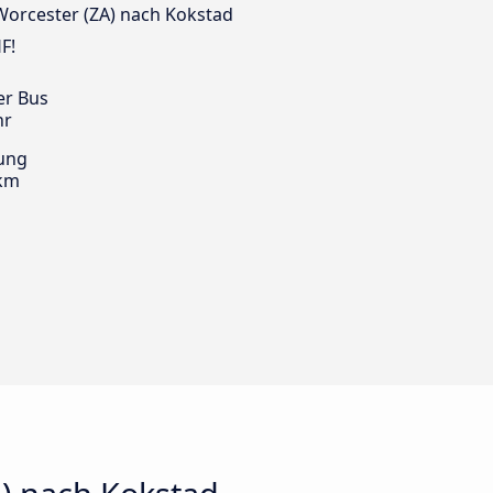
 Worcester (ZA) nach Kokstad
F!
er Bus
hr
ung
 km