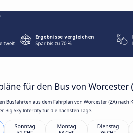
m
Ergebnisse vergleichen
eltweit
Spar bis zu 70 %
rpläne für den Bus von Worcester 
sten Busfahrten aus dem Fahrplan von Worcester (ZA) nach
Big Sky Intercity für die nächsten Tage.
Sonntag
Montag
Dienstag
52 CHF
53 CHF
36 CHF