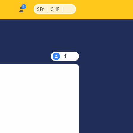
|
|
SFr
CHF
1