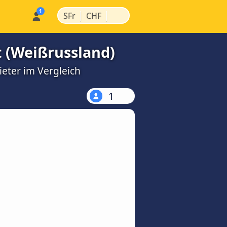
|
|
SFr
CHF
 (Weißrussland)
ieter im Vergleich
1