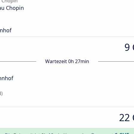
 Chopin
au Chopin
nhof
9
Wartezeit 0h 27min
hnhof
d)
22