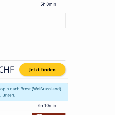
5h 0min
 CHF
Jetzt finden
opin nach Brest (Weißrussland)
u unten.
6h 10min