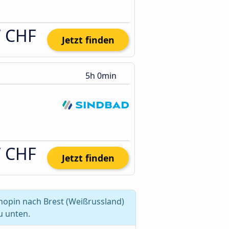
7 CHF
Jetzt finden
5h 0min
7 CHF
Jetzt finden
opin nach Brest (Weißrussland)
u unten.