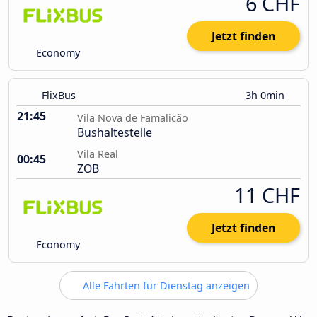
6 CHF
Jetzt finden
Economy
FlixBus
3h 0min
21:45
Vila Nova de Famalicão
Bushaltestelle
Vila Real
00:45
ZOB
11 CHF
Jetzt finden
Economy
Alle Fahrten für Dienstag anzeigen