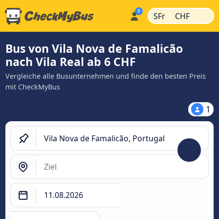
|
|
SFr
CHF
Bus von Vila Nova de Famalicão
nach Vila Real ab 6 CHF
Vergleiche alle Busunternehmen und finde den besten Preis
mit CheckMyBus
1