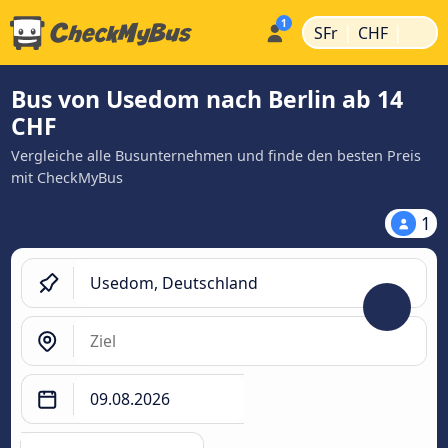
|
|
SFr
CHF
Bus von Usedom nach Berlin ab 14
CHF
Vergleiche alle Busunternehmen und finde den besten Preis
mit CheckMyBus
1