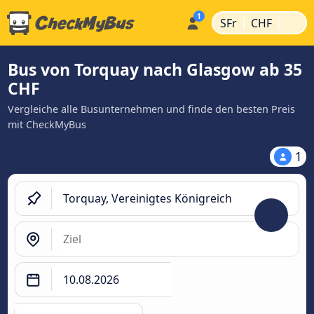
|
|
SFr
CHF
Bus von Torquay nach Glasgow ab 35
CHF
Vergleiche alle Busunternehmen und finde den besten Preis
mit CheckMyBus
1