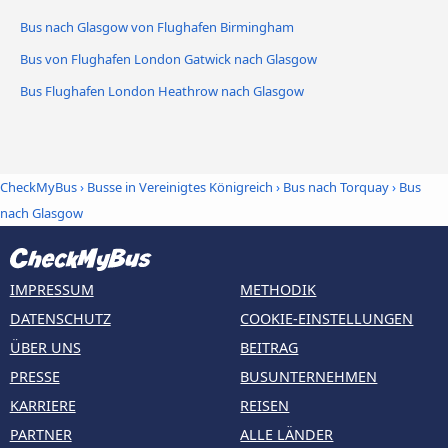
Bus nach Glasgow von Flughafen Birmingham
Bus von Flughafen London Gatwick nach Glasgow
Bus Flughafen London Heathrow nach Glasgow
CheckMyBus
›
Busse in Vereinigtes Königreich
›
Bus nach Torquay
›
Bus
nach Glasgow
IMPRESSUM
METHODIK
DATENSCHUTZ
COOKIE-EINSTELLUNGEN
ÜBER UNS
BEITRAG
PRESSE
BUSUNTERNEHMEN
KARRIERE
REISEN
PARTNER
ALLE LÄNDER