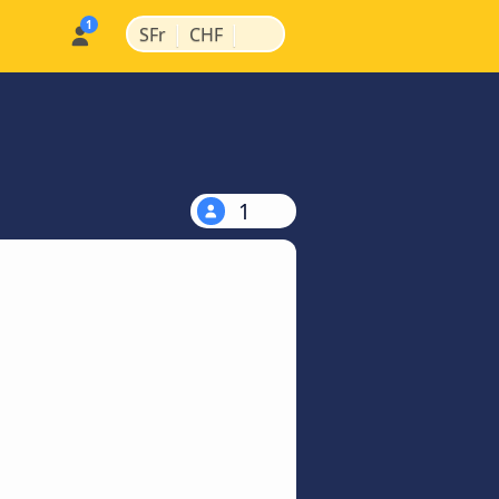
|
|
SFr
CHF
1